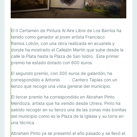
F
El II Certamen de Pintura Al Aire Libre de Los Barrios ha
R
tenido como ganador al joven artista Francisco
Ramos Lobón, con una obra realizada en acuarela y
A
donde ha mostrado el Callejón Martín que sube desde la
N
calle la Plata hasta la Plaza de San Isidro. Este primer
C
premio ha estado dotado con 600 euros.
I
S
El segundo premio, con 300 euros de galardón, ha
C
correspondido a Antonio Cantero Tapias con un
O
lienzo que recoge una vista general del municipio.
R
El tercer premio ha correspondido en Abrahan Pinto
A
Mendoza, artista que ha venido desde Utrera. Pinto ha
M
sabido recoger en su lienzo una de las zonas más bonitas
O
del municipio como es la Plaza de la Iglesia y su torre en
S
una técnica
L
Abraham Pinto ya se presentó el año pasado y se llevó el
O