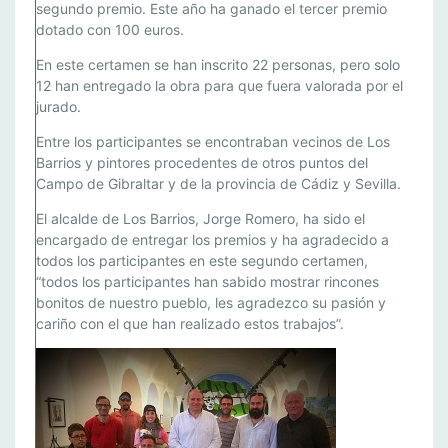
segundo premio. Este año ha ganado el tercer premio
B
dotado con 100 euros.
Ó
N
En este certamen se han inscrito 22 personas, pero solo
,
12 han entregado la obra para que fuera valorada por el
jurado.
P
R
Entre los participantes se encontraban vecinos de Los
I
Barrios y pintores procedentes de otros puntos del
M
Campo de Gibraltar y de la provincia de Cádiz y Sevilla.
E
El alcalde de Los Barrios, Jorge Romero, ha sido el
R
encargado de entregar los premios y ha agradecido a
P
todos los participantes en este segundo certamen,
R
“todos los participantes han sabido mostrar rincones
E
bonitos de nuestro pueblo, les agradezco su pasión y
M
cariño con el que han realizado estos trabajos”.
I
O
D
E
L