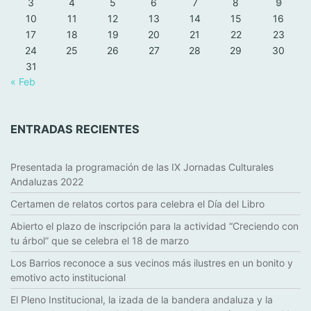
3
4
5
6
7
8
9
10
11
12
13
14
15
16
17
18
19
20
21
22
23
24
25
26
27
28
29
30
31
« Feb
ENTRADAS RECIENTES
Presentada la programación de las IX Jornadas Culturales
Andaluzas 2022
Certamen de relatos cortos para celebra el Día del Libro
Abierto el plazo de inscripción para la actividad “Creciendo con
tu árbol” que se celebra el 18 de marzo
Los Barrios reconoce a sus vecinos más ilustres en un bonito y
emotivo acto institucional
El Pleno Institucional, la izada de la bandera andaluza y la