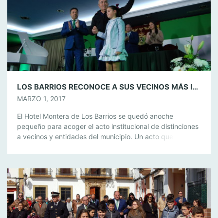
LOS BARRIOS RECONOCE A SUS VECINOS MÁS ILUSTRES EN UN BONITO Y EMOTIVO ACTO INSTITUCIONAL
MARZO 1, 2017
El Hotel Montera de Los Barrios se quedó anoche
pequeño para acoger el acto institucional de distinciones
a vecinos y entidades del municipio. Un acto que estuvo
presidido por el alcalde, Jorge Romero, que compartió
presidencia con el delegado de Urbanismo, Miguel
Alconchel, y la delegada de Asuntos Sociales, Sara
Lobato. También estuvieron presentes todos […]