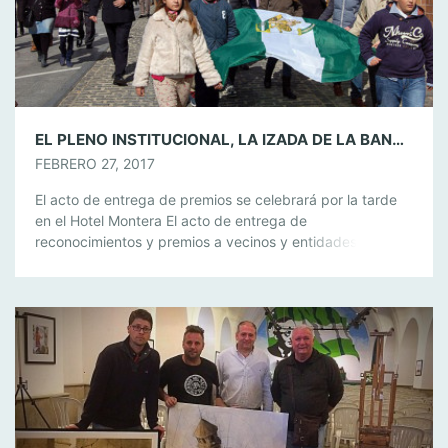
EL PLENO INSTITUCIONAL, LA IZADA DE LA BANDERA ANDALUZA Y LA ENTREGA DE PREMIOS Y DISTINCIONES A LA CIUDADANÍA, MAÑANA 28 DE FEBRERO
FEBRERO 27, 2017
El acto de entrega de premios se celebrará por la tarde
en el Hotel Montera El acto de entrega de
reconocimientos y premios a vecinos y entidades de la
Villa se celebrará mañana 28 de febrero en el Hotel
Montera a las 19 horas. “Como en años anteriores este
acto se ha celebrado en el […]