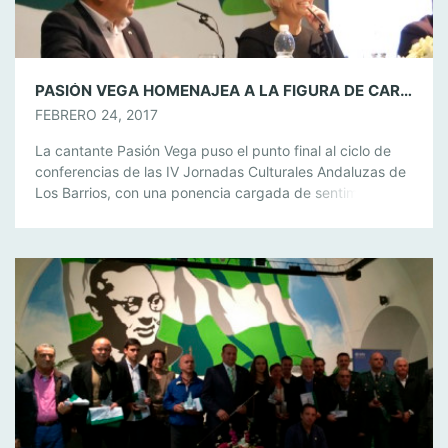
PASIÓN VEGA HOMENAJEA A LA FIGURA DE CARLOS CANO EN LAS IV JORNADAS CULTURALES ANDALUZAS
FEBRERO 24, 2017
La cantante Pasión Vega puso el punto final al ciclo de
conferencias de las IV Jornadas Culturales Andaluzas de
Los Barrios, con una ponencia cargada de sentimiento,
cariño y música hacia la figura de un andaluz universal
como fue Carlos Cano. Vega emocionó a un Pósito lleno
con sus recuerdos y vivencias con el gran […]