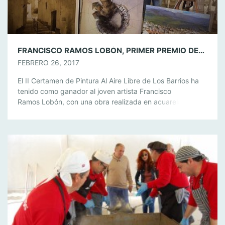
FRANCISCO RAMOS LOBÓN, PRIMER PREMIO DEL II CERTAMEN DE PINTURA AL AIRE LIBRE
FEBRERO 26, 2017
El II Certamen de Pintura Al Aire Libre de Los Barrios ha
tenido como ganador al joven artista Francisco
Ramos Lobón, con una obra realizada en acuarela y
donde ha mostrado el Callejón Martín que sube desde la
calle la Plata hasta la Plaza de San Isidro. Este primer
premio ha estado dotado con 600 […]