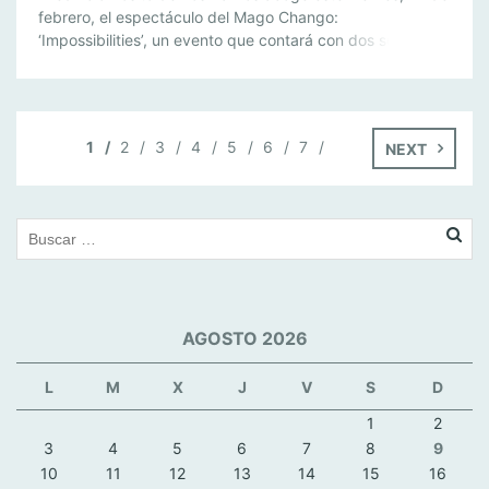
febrero, el espectáculo del Mago Chango:
‘Impossibilities’, un evento que contará con dos sesiones
una a las 20 horas y otras a las 21 horas. La entrada es
gratuita mediante invitación que se pueden retirar en la
delegación de Participación Ciudadana. Javier Benítez,
nombre […]
1
2
3
4
5
6
7
NEXT
AGOSTO 2026
L
M
X
J
V
S
D
1
2
3
4
5
6
7
8
9
10
11
12
13
14
15
16