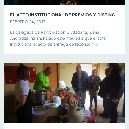
EL ACTO INSTITUCIONAL DE PREMIOS Y DISTINCIONES A LA CIUDADANÍA, EL 28 DE FEBRERO EN EL HOTEL MONTERA
FEBRERO 24, 2017
La delegada de Participación Ciudadana, Elena
Andrades, ha anunciado este mediodía que el acto
institucional el acto de entrega de reconocimientos y
premios a vecinos y entidades de la Villa se celebrará el
28 de febrero en el Hotel Montera a las 19 horas. “Como
en años anteriores este acto se ha celebrado en el […]