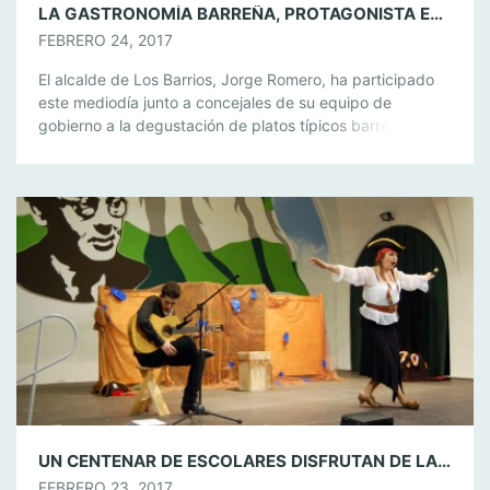
LA GASTRONOMÍA BARREÑA, PROTAGONISTA EN LA DEGUSTACIÓN DE PLATOS DE LAS IV JORNADAS ANDALUZAS DE LOS BARRIOS
FEBRERO 24, 2017
El alcalde de Los Barrios, Jorge Romero, ha participado
este mediodía junto a concejales de su equipo de
gobierno a la degustación de platos típicos barreños que
se ha celebrado en el Hotel Montera, dentro de la
programación de las IV Jornadas Andaluzas de Los
Barrios. Más de 150 personas se han dado cita en […]
UN CENTENAR DE ESCOLARES DISFRUTAN DE LA OBRA DE TEATRO FLAMENCO ‘EN BUSCA DEL COMPÁS’
FEBRERO 23, 2017