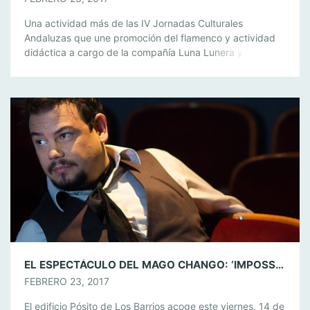
Una actividad más de las IV Jornadas Culturales
Andaluzas que une promoción del flamenco y actividad
didáctica a cargo de la compañía Luna Lunera y la
bailaora Mónica Bellido. Un centenar de escolares de
edad infantil han disfrutado este mediodía de la obra de
teatro flamenco infantil ‘En busca del compás’ en el
Edificio Pósito, […]
EL ESPECTÁCULO DEL MAGO CHANGO: ‘IMPOSSIBILITIES’, EL VIERNES EN EL PÓSITO
FEBRERO 23, 2017
El edificio Pósito de Los Barrios acoge este viernes, 14 de