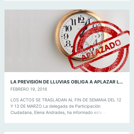
además contará con cine, gastronomía, deportes y que
culminará con los actos institucionales con motivo del Día
de Andalucía. Jesús Quintero visitará […]
LA PREVISIÓN DE LLUVIAS OBLIGA A APLAZAR LAS ACTIVIDADES PROGRAMADAS ESTE FIN DE SEMANA DENTRO DE LAS JORNADAS ANDALUZAS
FEBRERO 19, 2016
LOS ACTOS SE TRASLADAN AL FIN DE SEMANA DEL 12
Y 13 DE MARZO La delegada de Participación
Ciudadana, Elena Andrades, ha informado este mediodía
que se han aplazado las actividades programadas este
fin de semana dentro de las Jornadas Andaluzas, “debido
a las previsiones de lluvias tanto para el sábado como el