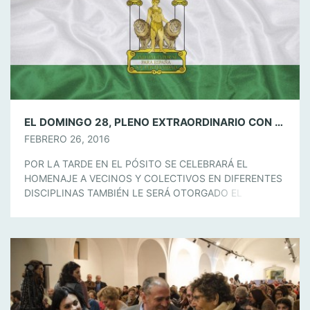
EL DOMINGO 28, PLENO EXTRAORDINARIO CON MOTIVO DEL DÍA DE ANDALUCÍA
FEBRERO 26, 2016
POR LA TARDE EN EL PÓSITO SE CELEBRARÁ EL
HOMENAJE A VECINOS Y COLECTIVOS EN DIFERENTES
DISCIPLINAS TAMBIÉN LE SERÁ OTORGADO EL TÍTULO
DE HIJO PREDILECTO DE LA VILLA A BERNARDO
MARTÍNEZ TORRES, ARTISTA Y ESCULTOR BARREÑO
QUE CUENTA CON UNA DILATADA TRAYECTORIA
PROFESIONAL LLENA DE ÉXITO Y DE COMPROMISO
CON LA LOCALIDAD. El Ayuntamiento […]