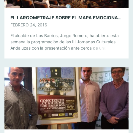
EL LARGOMETRAJE SOBRE EL MAPA EMOCIONAL DE CARLOS CANO MUESTRA LA DEFENSA DE LA CULTURA ANDALUZA A UN CENTENAR DE JÓVENES BARREÑOS
FEBRERO 24, 2016
El alcalde de Los Barrios, Jorge Romero, ha abierto esta
semana la programación de las III Jornadas Culturales
Andaluzas con la presentación ante cerca de unos cien
alumnos de los institutos IES Carlos Cano e IES Sierra
Luna de la proyección del largometraje ‘El Mapa de
Carlos’, una película sobre el insigne cantautor granadino
Carlos […]