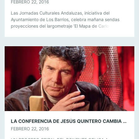
FEBRERO 22, 2016
Las Jornadas Culturales Andaluzas, iniciativa del
Ayuntamiento de Los Barrios, celebra mañana sendas
proyecciones del largometraje ‘El Mapa de Carlos’, una
película sobre el insigne cantautor granadino Carlos
Cano, gran defensor de la cultura andaluza. El
largometraje que será proyectado en las salas del centro
Multicines Odeón, tendrá un primer pase dirigido a los
alumnos […]
LA CONFERENCIA DE JESÚS QUINTERO CAMBIA DE FECHA Y SE CELEBRARÁ EL JUEVES 25
FEBRERO 22, 2016