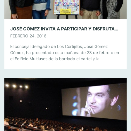
JOSÉ GÓMEZ INVITA A PARTICIPAR Y DISFRUTAR DEL CARNAVAL DE LOS CORTIJILLOS
FEBRERO 24, 2016
El concejal delegado de Los Cortijillos, José Gómez
Gómez, ha presentado esta mañana de 23 de febrero en
el Edificio Multiusos de la barriada el cartel y la
programación del Carnaval 2016 de Los Cortijillos, que se
celebrará en jornada única el sábado 27 de febrero. José
Gómez estuvo acompañado por la concejal delegada de
[…]