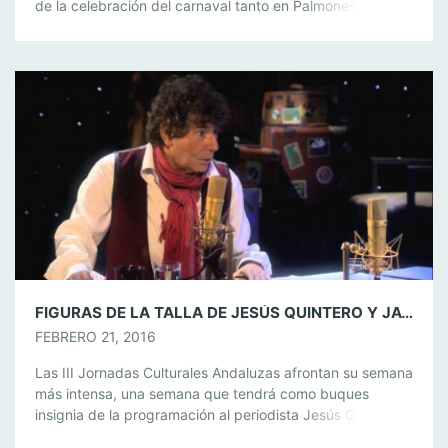
de la celebración del carnaval tanto en Palmones como
también en Guadacorte durante el pasado fin de semana.
José Antonio Gómez destaca “la gran participación de
vecinos y asistentes de toda la comarca durante la
jornada del […]
FIGURAS DE LA TALLA DE JESÚS QUINTERO Y JAVIER RUIBAL PONDRÁN EL BROCHE DE ORO A LAS III JORNADAS CULTURALES ANDALUZAS
FEBRERO 21, 2016
Las III Jornadas Culturales Andaluzas afrontan su semana
más intensa, una semana que tendrá como buques
insignia de la programación al periodista Jesús Quintero y
al cantautor gaditano Javier Ruibal, una semana que