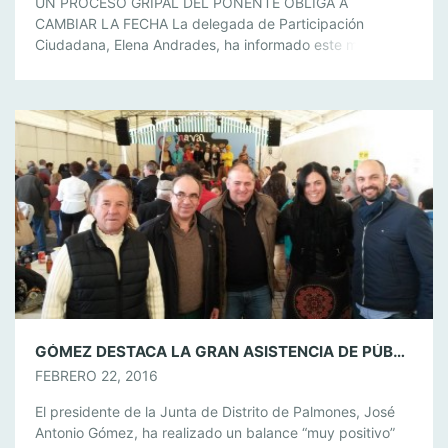
UN PROCESO GRIPAL DEL PONENTE OBLIGA A
CAMBIAR LA FECHA La delegada de Participación
Ciudadana, Elena Andrades, ha informado este mediodía
que se ha cambiado le fecha de la conferencia del
periodista andaluz Jesús Quintero por motivos de salud
del ponente, que se encuentra inmerso en un proceso
gripal. El acto se pasa del miércoles […]
GÓMEZ DESTACA LA GRAN ASISTENCIA DE PÚBLICO Y EXCELENTE AMBIENTE DEL CARNAVAL DISFRUTADO EN PALMONES
FEBRERO 22, 2016
El presidente de la Junta de Distrito de Palmones, José
Antonio Gómez, ha realizado un balance “muy positivo”