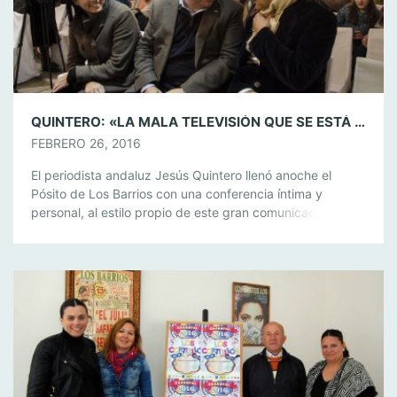
QUINTERO: «LA MALA TELEVISIÓN QUE SE ESTÁ HACIENDO EN LOS ÚLTIMOS AÑOS HA CAMBIADO ESPAÑA, LA HA HECHO MÁS VULGAR»
FEBRERO 26, 2016
El periodista andaluz Jesús Quintero llenó anoche el
Pósito de Los Barrios con una conferencia íntima y
personal, al estilo propio de este gran comunicador
andaluz. Más de 300 personas acudieron a la cita para
escuchar la conferencia titulada “El compromiso del
comunicador”. Quintero, que ofreció su ponencia en un
ambiente íntimo, con luz tenue […]